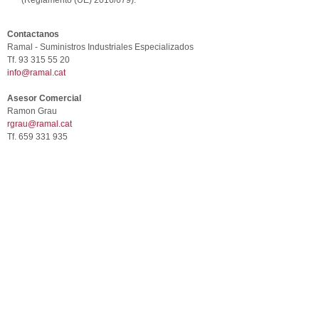
(Reglamento (UE) 2016/679).
Contactanos
Ramal - Suministros Industriales Especializados
Tf. 93 315 55 20
info@ramal.cat
Asesor Comercial
Ramon Grau
rgrau@ramal.cat
Tf. 659 331 935